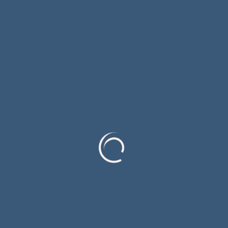
Филм „Послије забаве“ освојио двије нове
фестивалске награде
Српска и Србија у Мркоњић Граду
обиљежиле 31 годину од погрома над Србима
у „Олуји“; Не заборавити страдање и прогон
Сарадња градских РТВ кућа Источног
Сарајева и Градишке
Машак на срцу (прича)
Категорије
Uncategorized
Библиотекар
Видео