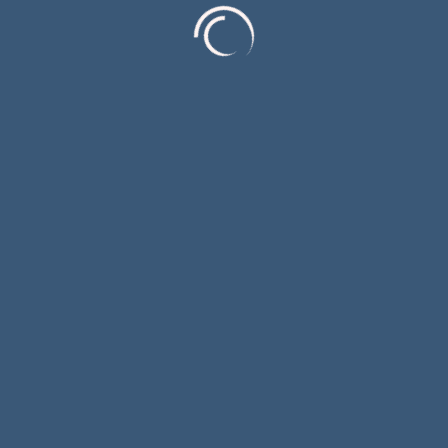
Ј аутори
Александра Чворовић
Бојан Николић
Бранко Пјевић
Војо Ковачевић
Горан Максимовић
Драган Тепавчевић
Жељка Никић
Сања Клисарић
Шћепан Алексић
Ј теме
Анђелко Анушић
Биљана Милошевић Шошо
Горан Мутабџија