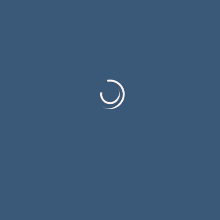
2023
Видео
„Ljetni razgovori“ E3S2023
Јавност
март 14
Детаљније
2023
Видео
„Ljetni razgovori“ E2S2023
Јавност
март 14
Детаљније