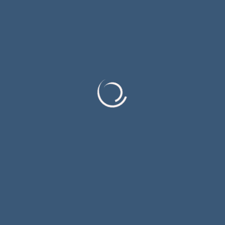
2024
Интервју
Истакнуто
Народно позориште Источно
Сарајево
Јавност
јул 9
Детаљније
2024
Друштво
Интервју
Истакнуто
Љето у Источном Новом Сарајеву