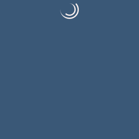
Српска и Србија у Мркоњић Граду
обиљежиле 31 годину од погрома над Србима
у „Олуји“; Не заборавити страдање и прогон
Сарадња градских РТВ кућа Источног
Сарајева и Градишке
Машак на срцу (прича)
Категорије
Uncategorized
Библиотекар
Видео
Истакнуто
Ј аутори