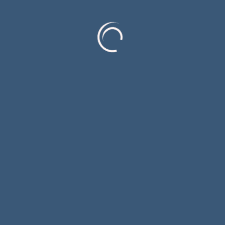
 двовјековни јубилеј најстарије културне и
асописа „Летопис“ који је покренут давне 1824.
Гргур истиче да је велика част што се у самом
 пјесника.
азе двојица људи који су самом врху Матице, али и
е С. Радуловић и М.Мицић су имена озбиљних
уционалног повезивања, у складу са Протоколом о
 и Општине Гацко. Мицић и Радуловић добитници
ском језичком подручју.