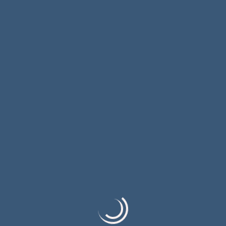
Сљедећи
Ефикасно управљање вакцинама
Посљедњи чланци
Јелена Калајџија добитница награде „Златна
Струна“ 57. МФП „Смедеревска песничка
јесен“
Филм „Послије забаве“ освојио двије нове
фестивалске награде
Српска и Србија у Мркоњић Граду
обиљежиле 31 годину од погрома над Србима
у „Олуји“; Не заборавити страдање и прогон
Сарадња градских РТВ кућа Источног
Сарајева и Градишке