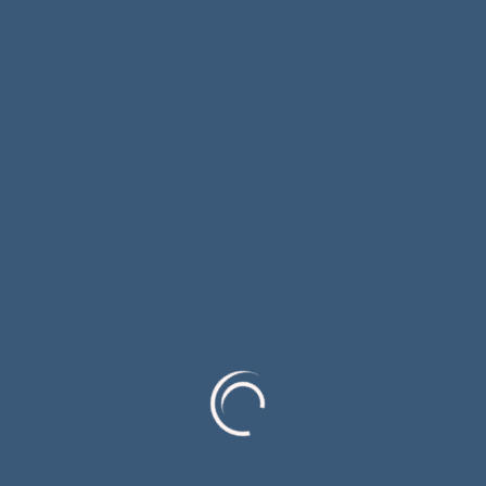
извор, фото и видео:
РТРС
Facebook
X
Viber
WhatsApp
Share
Претходни
Премијер Вишковић у Вишеграду
отворио 60. Међуопштинске омл
адинске спортске игре
Сљедећи
О некажњеном злочину у Братун
цу свједоче и мјештани из села Бј
еловац