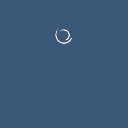
У току су значајна улагања и инвестиције
Владе РС у Општини Соколац
„Завод за форензичку психијатрију“ из Сокоца
међу најбољим у региону у овој области
здравства
Добри резултати рада прате највеће шумско
газдинство у Српској
Инфо центар Соколац и даље основни извор
информисања романијског платоа
Јелена Калајџија добитница награде „Златна
Струна“ 57. МФП „Смедеревска песничка
јесен“
Категорије