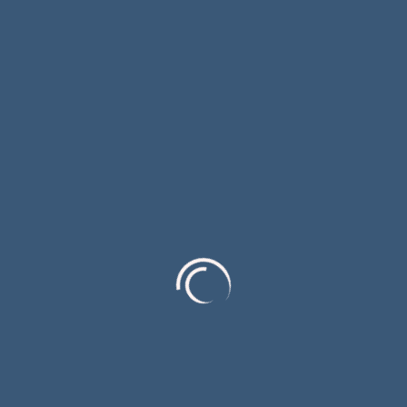
Струна“ 57. МФП „Смедеревска песничка
јесен“
Филм „Послије забаве“ освојио двије нове
фестивалске награде
Српска и Србија у Мркоњић Граду
обиљежиле 31 годину од погрома над Србима
у „Олуји“; Не заборавити страдање и прогон
Сарадња градских РТВ кућа Источног
Сарајева и Градишке
Машак на срцу (прича)
Категорије
Uncategorized