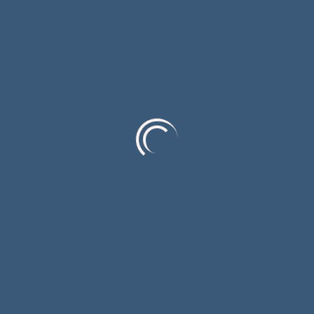
1
2
Посљедњи чланци
Јелена Калајџија добитница награде „Златна
Струна“ 57. МФП „Смедеревска песничка
јесен“
Филм „Послије забаве“ освојио двије нове
фестивалске награде
Српска и Србија у Мркоњић Граду
обиљежиле 31 годину од погрома над Србима
у „Олуји“; Не заборавити страдање и прогон
Сарадња градских РТВ кућа Источног
Сарајева и Градишке